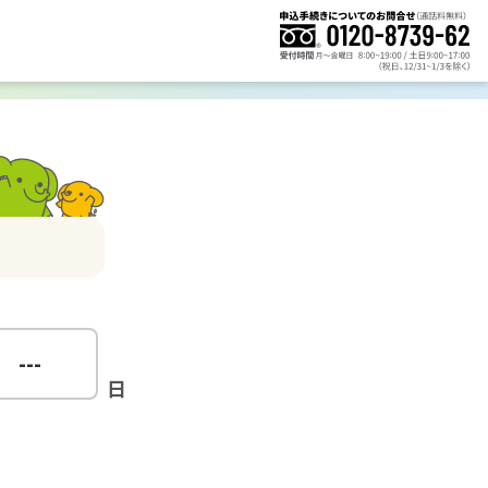
---
日